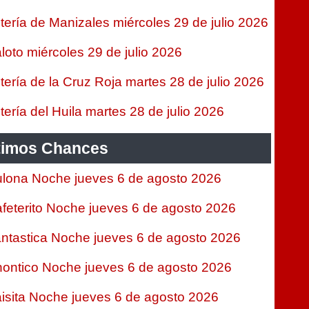
tería de Manizales miércoles 29 de julio 2026
loto miércoles 29 de julio 2026
tería de la Cruz Roja martes 28 de julio 2026
tería del Huila martes 28 de julio 2026
timos Chances
lona Noche jueves 6 de agosto 2026
feterito Noche jueves 6 de agosto 2026
ntastica Noche jueves 6 de agosto 2026
ontico Noche jueves 6 de agosto 2026
isita Noche jueves 6 de agosto 2026