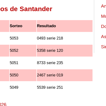
An
dos de Santander
Mo
Sorteo
Resultado
Do
As
5053
0493 serie 218
Si
5052
5358 serie 120
5051
8733 serie 235
5050
2467 serie 019
5049
5539 serie 251
026