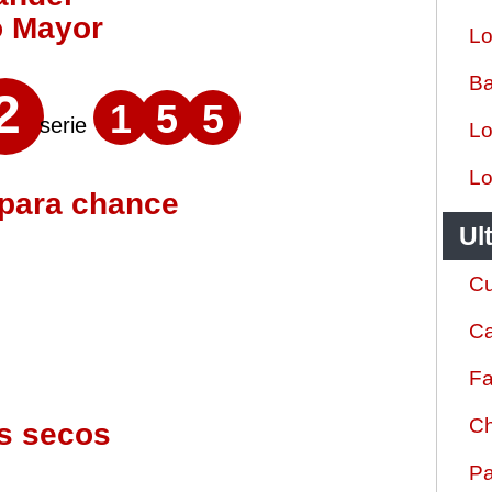
o Mayor
Lo
Ba
2
1
5
5
serie
Lo
Lo
 para chance
Ul
Cu
Ca
Fa
Ch
s secos
Pa