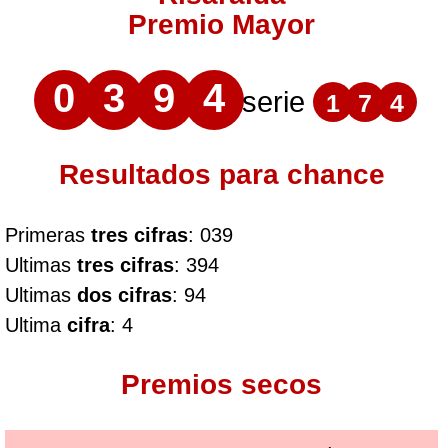
Premio Mayor
0
3
9
4
serie
1
7
4
Resultados para chance
Primeras
tres cifras
: 039
Ultimas
tres cifras
: 394
Ultimas
dos cifras
: 94
Ultima
cifra
: 4
Premios secos