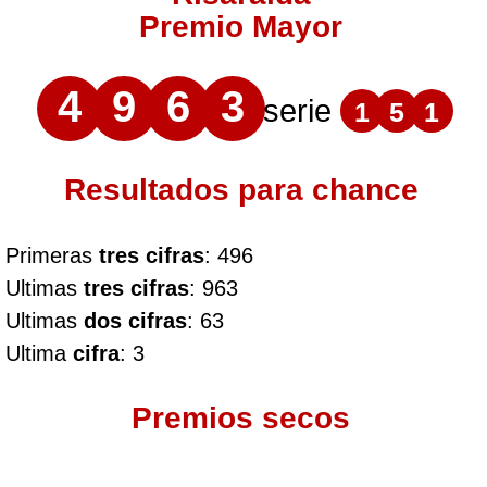
Premio Mayor
4
9
6
3
serie
1
5
1
Resultados para chance
Primeras
tres cifras
: 496
Ultimas
tres cifras
: 963
Ultimas
dos cifras
: 63
Ultima
cifra
: 3
Premios secos