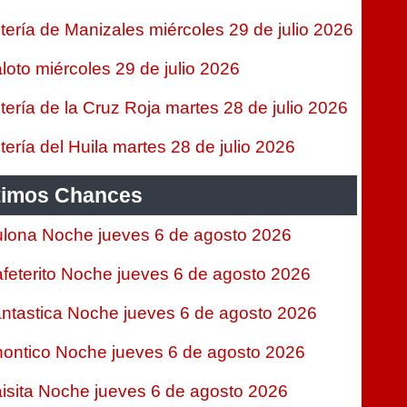
tería de Manizales miércoles 29 de julio 2026
loto miércoles 29 de julio 2026
tería de la Cruz Roja martes 28 de julio 2026
tería del Huila martes 28 de julio 2026
timos Chances
lona Noche jueves 6 de agosto 2026
feterito Noche jueves 6 de agosto 2026
ntastica Noche jueves 6 de agosto 2026
ontico Noche jueves 6 de agosto 2026
isita Noche jueves 6 de agosto 2026