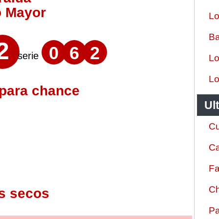
o Mayor
Lo
Ba
2
0
6
2
serie
Lo
Lo
 para chance
Ul
Cu
Ca
Fa
Ch
s secos
Pa