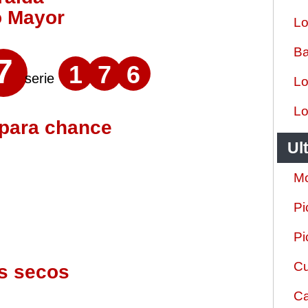
o Mayor
Lo
Ba
7
1
7
6
serie
Lo
Lo
 para chance
Ul
Mo
Pi
Pi
Cu
s secos
Ca