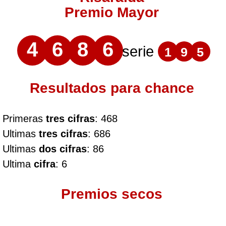
Premio Mayor
4
6
8
6
serie
1
9
5
Resultados para chance
Primeras
tres cifras
: 468
Ultimas
tres cifras
: 686
Ultimas
dos cifras
: 86
Ultima
cifra
: 6
Premios secos