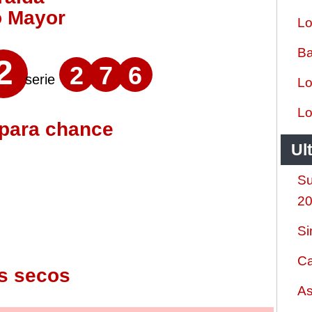
o Mayor
Lo
Ba
2
2
7
6
serie
Lo
Lo
 para chance
Ul
Su
2
Si
Ca
s secos
As