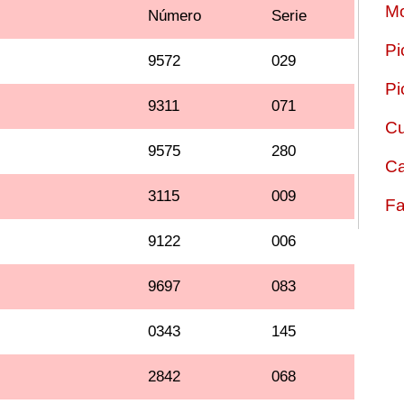
Mo
Número
Serie
Pi
9572
029
Pi
9311
071
Cu
9575
280
Ca
3115
009
Fa
9122
006
9697
083
0343
145
2842
068