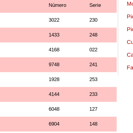
Mo
Número
Serie
Pi
3022
230
Pi
1433
248
Cu
4168
022
Ca
9748
241
Fa
1928
253
4144
233
6048
127
6904
148