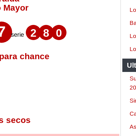
o Mayor
Lo
Ba
7
2
8
0
serie
Lo
Lo
 para chance
Ul
Su
2
Si
Ca
s secos
As