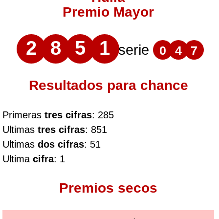
Premio Mayor
2
8
5
1
serie
0
4
7
Resultados para chance
Primeras
tres cifras
: 285
Ultimas
tres cifras
: 851
Ultimas
dos cifras
: 51
Ultima
cifra
: 1
Premios secos