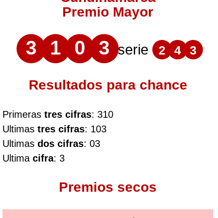
Premio Mayor
3
1
0
3
serie
2
4
3
Resultados para chance
Primeras
tres cifras
: 310
Ultimas
tres cifras
: 103
Ultimas
dos cifras
: 03
Ultima
cifra
: 3
Premios secos