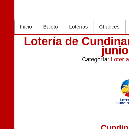
Inicio
Baloto
Loterías
Chances
Lotería de Cundin
juni
Categoría:
Loterí
Cundi