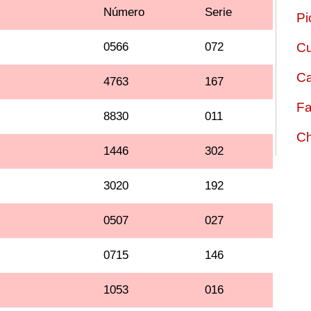
Número
Serie
Pi
0566
072
Cu
Ca
4763
167
Fa
8830
011
Ch
1446
302
3020
192
0507
027
0715
146
1053
016