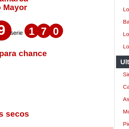
o Mayor
Lo
Ba
9
1
7
0
serie
Lo
Lo
 para chance
Ul
Si
Ca
As
Mo
s secos
Pi