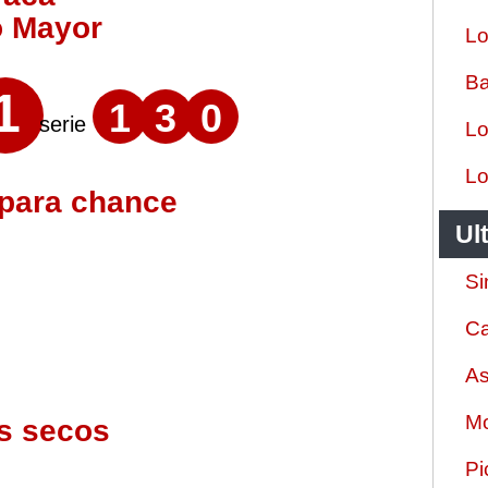
o Mayor
Lo
Ba
1
1
3
0
serie
Lo
Lo
 para chance
Ul
Si
Ca
As
Mo
s secos
Pi