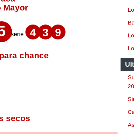
o Mayor
Lo
Ba
5
4
3
9
serie
Lo
Lo
 para chance
Ul
Su
2
Si
Ca
s secos
As