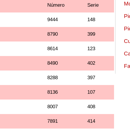
Mo
Número
Serie
Pi
9444
148
Pi
8790
399
Cu
8614
123
Ca
8490
402
Fa
8288
397
8136
107
8007
408
7891
414