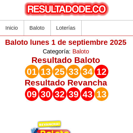
Inicio
Baloto
Loterías
Baloto lunes 1 de septiembre 2025
Categoría:
Baloto
Resultado
Baloto
01
13
25
33
34
12
Resultado
Revancha
09
30
32
39
43
13