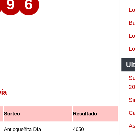
9
6
Lo
Ba
Lo
Lo
Ul
Su
2
ía
Si
Ca
Sorteo
Resultado
As
Antioqueñita Día
4650