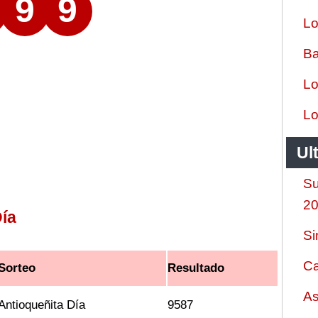
9
9
Lo
Ba
Lo
Lo
Ul
Su
2
ía
Si
Ca
Sorteo
Resultado
As
Antioqueñita Día
9587