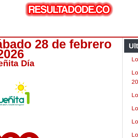
ábado 28 de febrero
Ul
 2026
Lo
eñita Día
Lo
2
Lo
Lo
Lo
Lo