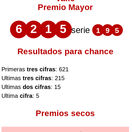
Premio Mayor
6
2
1
5
serie
1
9
5
Resultados para chance
Primeras
tres cifras
: 621
Ultimas
tres cifras
: 215
Ultimas
dos cifras
: 15
Ultima
cifra
: 5
Premios secos