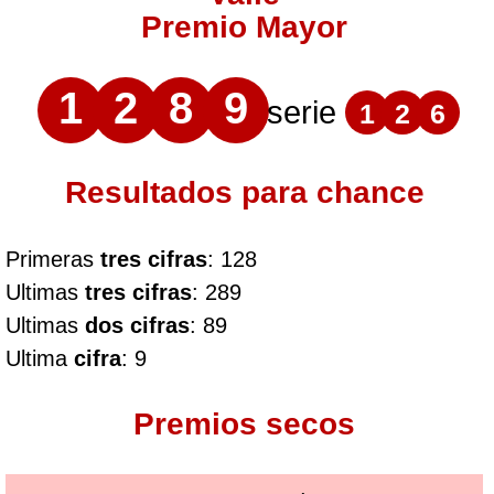
Premio Mayor
1
2
8
9
serie
1
2
6
Resultados para chance
Primeras
tres cifras
: 128
Ultimas
tres cifras
: 289
Ultimas
dos cifras
: 89
Ultima
cifra
: 9
Premios secos