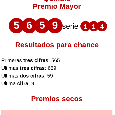
Premio Mayor
5
6
5
9
serie
1
1
4
Resultados para chance
Primeras
tres cifras
: 565
Ultimas
tres cifras
: 659
Ultimas
dos cifras
: 59
Ultima
cifra
: 9
Premios secos