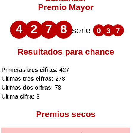
Premio Mayor
4
2
7
8
serie
0
3
7
Resultados para chance
Primeras
tres cifras
: 427
Ultimas
tres cifras
: 278
Ultimas
dos cifras
: 78
Ultima
cifra
: 8
Premios secos