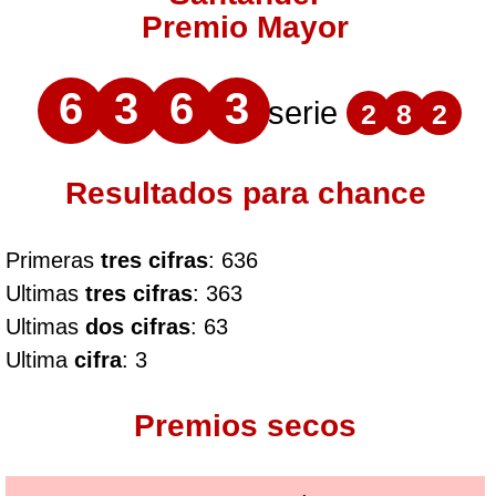
Premio Mayor
6
3
6
3
serie
2
8
2
Resultados para chance
Primeras
tres cifras
: 636
Ultimas
tres cifras
: 363
Ultimas
dos cifras
: 63
Ultima
cifra
: 3
Premios secos