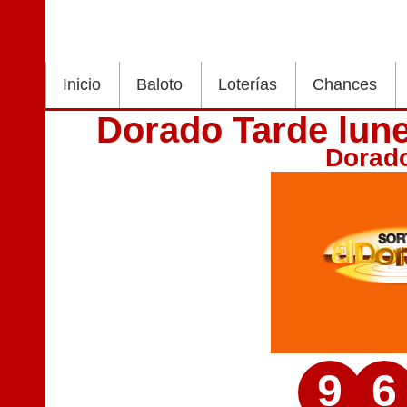
Inicio
Baloto
Loterías
Chances
Dorado Tarde lune
Dorad
9
6