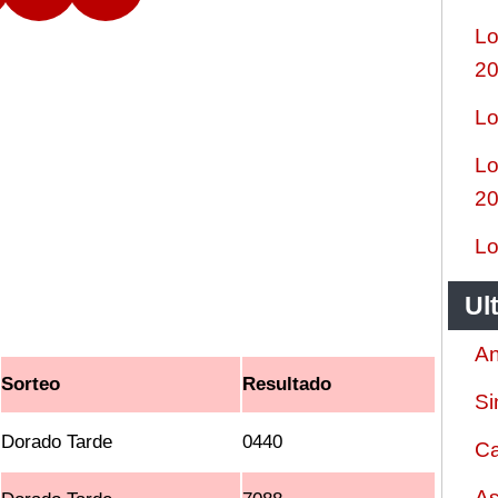
Lo
2
Lo
Lo
2
Lo
Ul
An
Sorteo
Resultado
Si
Dorado Tarde
0440
Ca
As