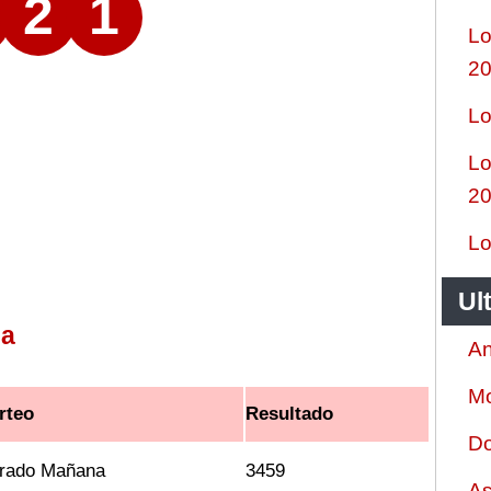
2
1
Lo
2
Lo
Lo
2
Lo
Ul
na
An
Mo
rteo
Resultado
Do
rado Mañana
3459
As