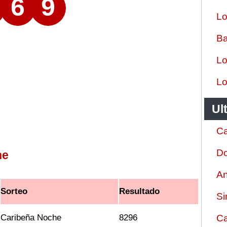
6
9
Lo
Ba
Lo
Lo
Ul
Ca
Do
he
An
Sorteo
Resultado
Si
Caribeña Noche
8296
Ca