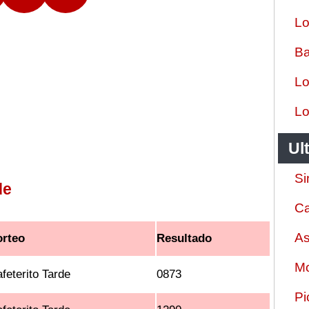
Lo
Ba
Lo
Lo
Ul
Si
de
Ca
As
orteo
Resultado
Mo
feterito Tarde
0873
Pi