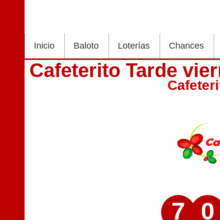
Inicio
Baloto
Loterías
Chances
Cafeterito Tarde vi
Cafeter
7
0