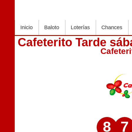
Inicio
Baloto
Loterías
Chances
Cafeterito Tarde sá
Cafeter
8
7