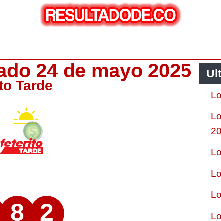
bado 24 de mayo 2025
Ul
ito Tarde
Lo
Lo
2
Lo
Lo
Lo
8
2
Lo