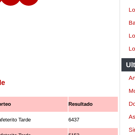
Lo
Ba
Lo
Lo
Ul
An
de
Mo
Do
orteo
Resultado
As
feterito Tarde
6437
Si