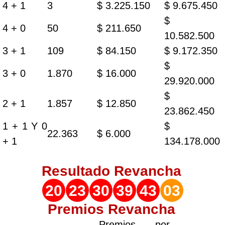
4 + 1
3
$ 3.225.150
$ 9.675.450
$
4 + 0
50
$ 211.650
10.582.500
3 + 1
109
$ 84.150
$ 9.172.350
$
3 + 0
1.870
$ 16.000
29.920.000
$
2 + 1
1.857
$ 12.850
23.862.450
1 + 1 Y 0
$
22.363
$ 6.000
+ 1
134.178.000
Resultado
Revancha
20
23
30
39
43
03
Premios Revancha
Premios por