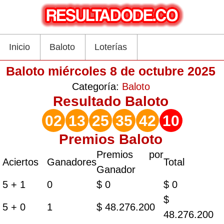
Inicio
Baloto
Loterías
Baloto miércoles 8 de octubre 2025
Categoría:
Baloto
Resultado
Baloto
02
13
25
35
42
10
Premios Baloto
Premios por
Aciertos
Ganadores
Total
Ganador
5 + 1
0
$ 0
$ 0
$
5 + 0
1
$ 48.276.200
48.276.200