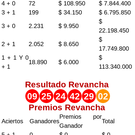
4 + 0
72
$ 108.950
$ 7.844.400
3 + 1
199
$ 34.150
$ 6.795.850
$
3 + 0
2.231
$ 9.950
22.198.450
$
2 + 1
2.052
$ 8.650
17.749.800
1 + 1 Y 0
$
18.890
$ 6.000
+ 1
113.340.000
Resultado
Revancha
09
25
24
42
29
02
Premios Revancha
Premios por
Aciertos
Ganadores
Total
Ganador
5 + 1
0
$ 0
$ 0