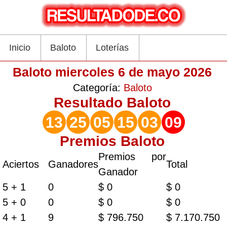
Inicio
Baloto
Loterías
Baloto miercoles 6 de mayo 2026
Categoría:
Baloto
Resultado
Baloto
13
25
05
15
03
09
Premios Baloto
Premios por
Aciertos
Ganadores
Total
Ganador
5 + 1
0
$ 0
$ 0
5 + 0
0
$ 0
$ 0
4 + 1
9
$ 796.750
$ 7.170.750