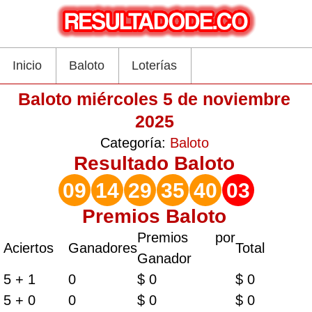
Inicio
Baloto
Loterías
Baloto miércoles 5 de noviembre
2025
Categoría:
Baloto
Resultado
Baloto
09
14
29
35
40
03
Premios Baloto
Premios por
Aciertos
Ganadores
Total
Ganador
5 + 1
0
$ 0
$ 0
5 + 0
0
$ 0
$ 0