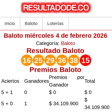
Inicio
Baloto
Loterías
Baloto miércoles 4 de febrero 2026
Categoría:
Baloto
Resultado
Baloto
16
25
29
36
38
15
Premios Baloto
Premios por
Aciertos
Ganadores
Total
Ganador
5 + 1
0
$ 0
$ 0
$
5 + 0
1
$ 34.109.900
34.109.900