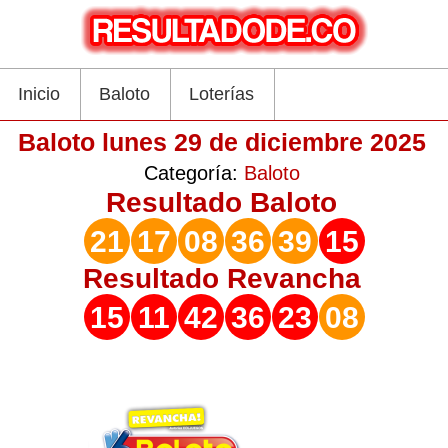
Inicio
Baloto
Loterías
Baloto lunes 29 de diciembre 2025
Categoría:
Baloto
Resultado
Baloto
21
17
08
36
39
15
Resultado
Revancha
15
11
42
36
23
08