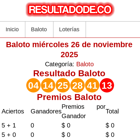
Inicio
Baloto
Loterías
Baloto miércoles 26 de noviembre
2025
Categoría:
Baloto
Resultado
Baloto
04
14
25
28
41
13
Premios Baloto
Premios por
Aciertos
Ganadores
Total
Ganador
5 + 1
0
$ 0
$ 0
5 + 0
0
$ 0
$ 0