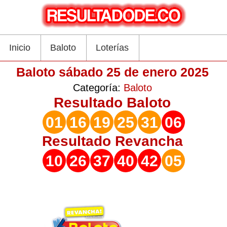
Inicio
Baloto
Loterías
Baloto sábado 25 de enero 2025
Categoría:
Baloto
Resultado
Baloto
01
16
19
25
31
06
Resultado
Revancha
10
26
37
40
42
05