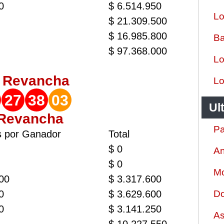
0
$ 6.514.950
Lo
$ 21.309.500
$ 16.985.800
Ba
$ 97.368.000
Lo
o
Revancha
Lo
27
38
03
Ul
 Revancha
Pa
s por Ganador
Total
$ 0
An
$ 0
Mo
00
$ 3.317.600
0
$ 3.629.600
Do
0
$ 3.141.250
As