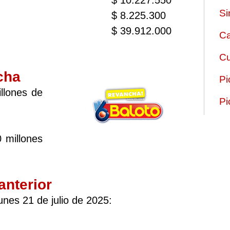
$ 10.227.550
Si
$ 8.225.300
$ 39.912.000
Ca
Cu
cha
Pi
llones de
Pi
 millones
anterior
unes 21 de julio de 2025: