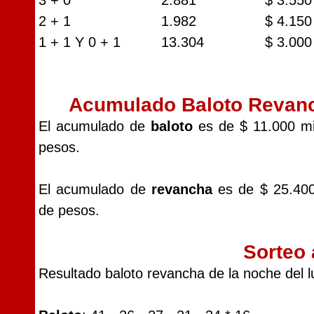
3 + 0
2.881
$ 3.550
2 + 1
1.982
$ 4.150
1 + 1 Y 0 + 1
13.304
$ 3.000
Acumulado Baloto Revan
El acumulado de
baloto
es de $ 11.000 mi
pesos.
El acumulado de
revancha
es de $ 25.400
de pesos.
Sorteo 
Resultado baloto revancha de la noche del l