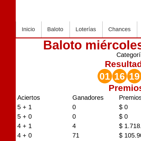
Inicio
Baloto
Loterías
Chances
Baloto miércoles
Categor
Resulta
01
16
19
Premio
Aciertos
Ganadores
Premio
5 + 1
0
$ 0
5 + 0
0
$ 0
4 + 1
4
$ 1.718
4 + 0
71
$ 105.9