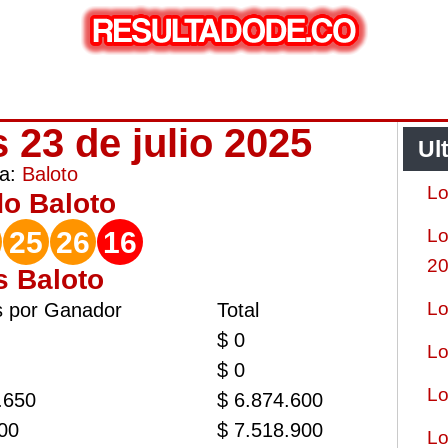
 23 de julio 2025
Ul
ía:
Baloto
Lo
do
Baloto
Lo
25
26
16
2
s Baloto
Lo
s por Ganador
Total
$ 0
Lo
$ 0
Lo
.650
$ 6.874.600
00
$ 7.518.900
Lo