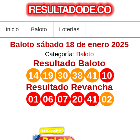
Inicio
Baloto
Loterías
Baloto sábado 18 de enero 2025
Categoría:
Baloto
Resultado
Baloto
14
19
30
38
41
10
Resultado
Revancha
01
06
07
20
41
02