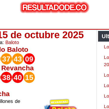
15 de octubre 2025
Ul
ía:
Baloto
Lo
do
Baloto
Lo
37
43
09
2
o
Revancha
Lo
38
40
15
Lo
cha
Lo
llones de
Lo