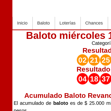
Inicio
Baloto
Loterías
Chances
Baloto miércoles 
Categor
Resulta
02
21
25
Resultad
04
18
37
Acumulado Baloto Revan
El acumulado de
baloto
es de $ 25.000 mi
pesos.