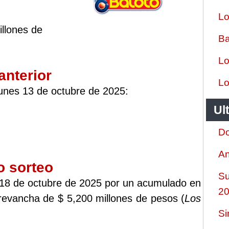
Lo
llones de
Ba
Lo
anterior
Lo
lunes 13 de octubre de 2025:
Ul
Do
An
o sorteo
Su
o 18 de octubre de 2025 por un acumulado en
2
revancha de $ 5,200 millones de pesos (
Los
Si