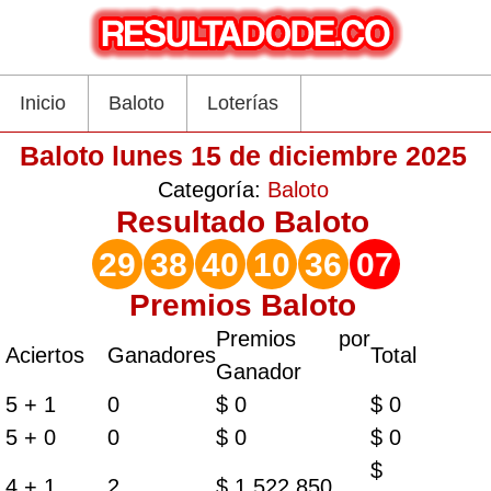
Inicio
Baloto
Loterías
Baloto lunes 15 de diciembre 2025
Categoría:
Baloto
Resultado
Baloto
29
38
40
10
36
07
Premios Baloto
Premios por
Aciertos
Ganadores
Total
Ganador
5 + 1
0
$ 0
$ 0
5 + 0
0
$ 0
$ 0
$
4 + 1
2
$ 1.522.850