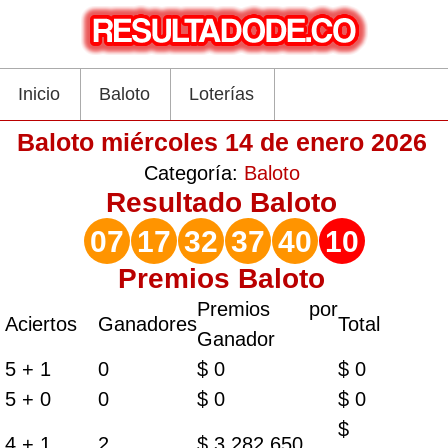
Inicio
Baloto
Loterías
Baloto miércoles 14 de enero 2026
Categoría:
Baloto
Resultado
Baloto
07
17
32
37
40
10
Premios Baloto
Premios por
Aciertos
Ganadores
Total
Ganador
5 + 1
0
$ 0
$ 0
5 + 0
0
$ 0
$ 0
$
4 + 1
2
$ 3.282.650