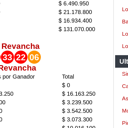
0
$ 6.490.950
Lo
0
$ 21.178.800
$ 16.934.400
Ba
$ 131.070.000
Lo
o
Revancha
Lo
33
22
06
Ul
 Revancha
Si
s por Ganador
Total
$ 0
Ca
3.250
$ 16.163.250
As
00
$ 3.239.500
0
$ 3.542.500
Mo
0
$ 3.073.300
Pi