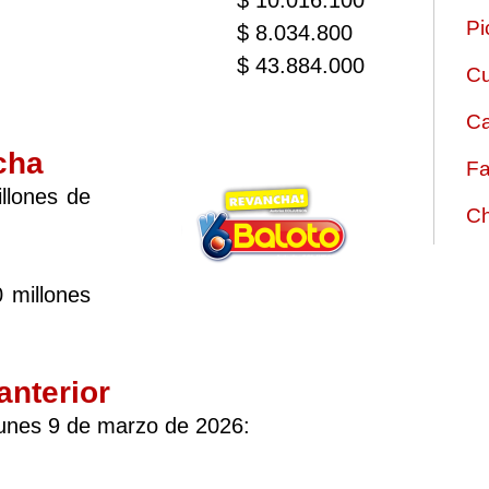
$ 10.016.100
Pi
$ 8.034.800
$ 43.884.000
Cu
Ca
cha
Fa
llones de
Ch
 millones
anterior
lunes 9 de marzo de 2026: