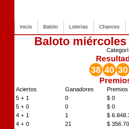
Inicio
Baloto
Loterías
Chances
Baloto miércoles
Categor
Resulta
38
40
30
Premio
Aciertos
Ganadores
Premios
5 + 1
0
$ 0
5 + 0
0
$ 0
4 + 1
1
$ 6.848
4 + 0
21
$ 356.7