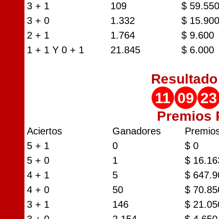
3 + 1
109
$ 59.55
3 + 0
1.332
$ 15.90
2 + 1
1.764
$ 9.600
1 + 1 Y 0 + 1
21.845
$ 6.000
Resultad
11
09
23
Premios
Aciertos
Ganadores
Premio
5 + 1
0
$ 0
5 + 0
1
$ 16.16
4 + 1
5
$ 647.9
4 + 0
50
$ 70.85
3 + 1
146
$ 21.05