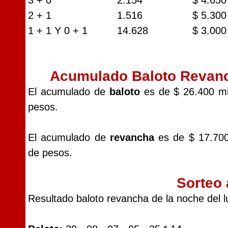
3 + 0
2.154
$ 4.650
2 + 1
1.516
$ 5.300
1 + 1 Y 0 + 1
14.628
$ 3.000
Acumulado Baloto Revan
El acumulado de
baloto
es de $ 26.400 mi
pesos.
El acumulado de
revancha
es de $ 17.700
de pesos.
Sorteo 
Resultado baloto revancha de la noche del 