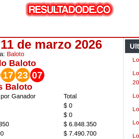
 11 de marzo 2026
Ul
ía:
Baloto
Lo
do
Baloto
Lo
17
23
07
2
s Baloto
Lo
 por Ganador
Total
$ 0
Lo
$ 0
Lo
.350
$ 6.848.350
00
$ 7.490.700
Lo