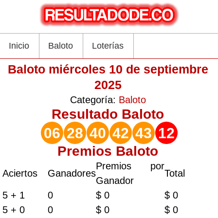
Inicio
Baloto
Loterías
Baloto miércoles 10 de septiembre
2025
Categoría:
Baloto
Resultado
Baloto
06
28
40
42
43
12
Premios Baloto
Premios por
Aciertos
Ganadores
Total
Ganador
5 + 1
0
$ 0
$ 0
5 + 0
0
$ 0
$ 0