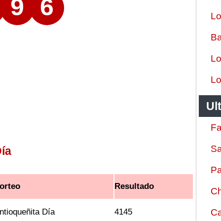
9
6
Lo
Ba
Lo
Lo
Ul
Fa
Sa
ía
Pa
orteo
Resultado
Ch
ntioqueñita Día
4145
Ca