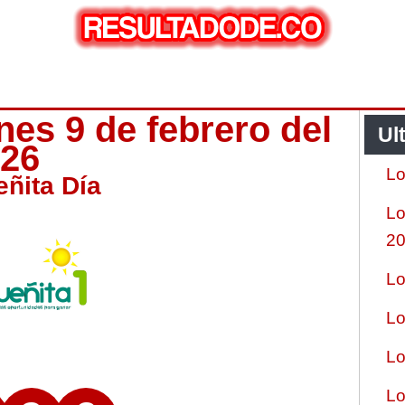
nes 9 de febrero del
Ul
026
Lo
eñita Día
Lo
2
Lo
Lo
Lo
Lo