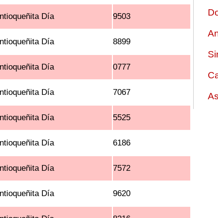
Do
ntioqueñita Día
9503
An
ntioqueñita Día
8899
Si
ntioqueñita Día
0777
Ca
ntioqueñita Día
7067
As
ntioqueñita Día
5525
ntioqueñita Día
6186
ntioqueñita Día
7572
ntioqueñita Día
9620