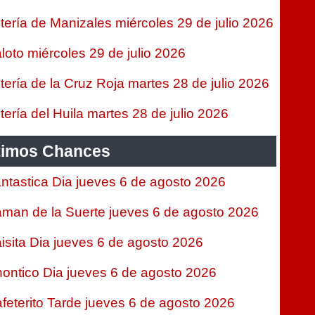
tería de Manizales miércoles 29 de julio 2026
loto miércoles 29 de julio 2026
tería de la Cruz Roja martes 28 de julio 2026
tería del Huila martes 28 de julio 2026
timos Chances
ntastica Dia jueves 6 de agosto 2026
man de la Suerte jueves 6 de agosto 2026
isita Dia jueves 6 de agosto 2026
ontico Dia jueves 6 de agosto 2026
feterito Tarde jueves 6 de agosto 2026