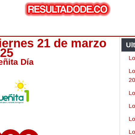
viernes 21 de marzo
Ul
025
Lo
eñita Día
Lo
2
Lo
Lo
Lo
Lo