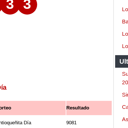
3
3
Lo
Ba
Lo
Lo
Ul
Su
2
ía
Si
Ca
orteo
Resultado
As
ntioqueñita Día
9081