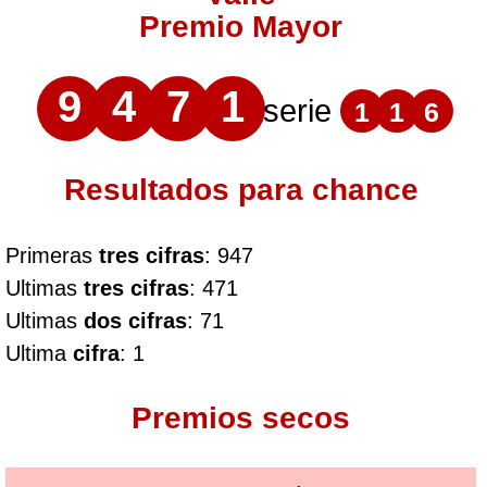
Premio Mayor
9
4
7
1
serie
1
1
6
Resultados para chance
Primeras
tres cifras
: 947
Ultimas
tres cifras
: 471
Ultimas
dos cifras
: 71
Ultima
cifra
: 1
Premios secos