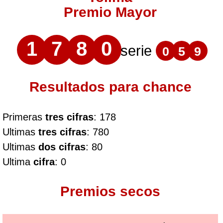
Premio Mayor
1
7
8
0
serie
0
5
9
Resultados para chance
Primeras
tres cifras
: 178
Ultimas
tres cifras
: 780
Ultimas
dos cifras
: 80
Ultima
cifra
: 0
Premios secos