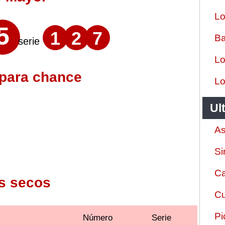
Lo
5
1
2
7
Ba
serie
Lo
 para chance
Lo
Ul
As
Si
Ca
s secos
Cu
Pi
Número
Serie