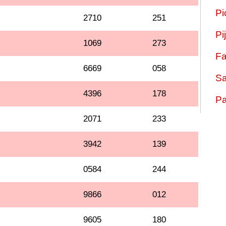
Pi
2710
251
Pi
1069
273
Fa
6669
058
Sa
4396
178
Pa
2071
233
3942
139
0584
244
9866
012
9605
180