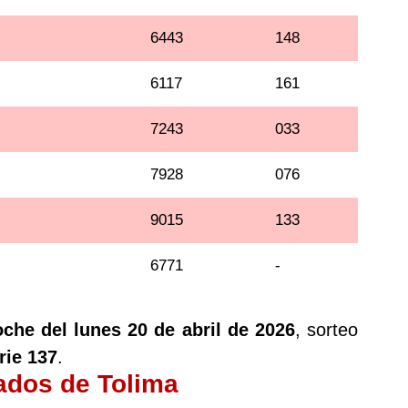
6443
148
6117
161
7243
033
7928
076
9015
133
6771
-
oche del lunes 20 de abril de 2026
, sorteo
rie 137
.
tados de Tolima