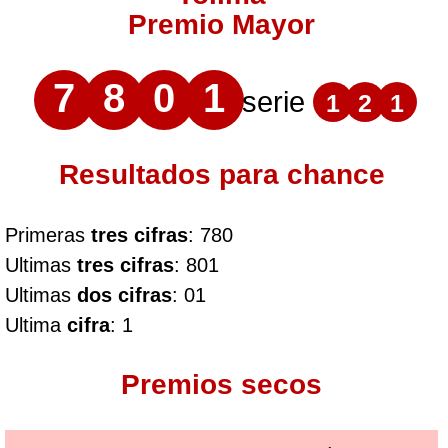
Premio Mayor
7
8
0
1
serie
1
2
1
Resultados para chance
Primeras
tres cifras
: 780
Ultimas
tres cifras
: 801
Ultimas
dos cifras
: 01
Ultima
cifra
: 1
Premios secos