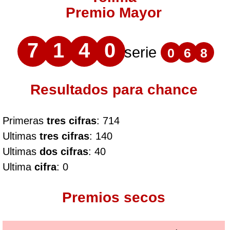
Premio Mayor
7
1
4
0
serie
0
6
8
Resultados para chance
Primeras
tres cifras
: 714
Ultimas
tres cifras
: 140
Ultimas
dos cifras
: 40
Ultima
cifra
: 0
Premios secos