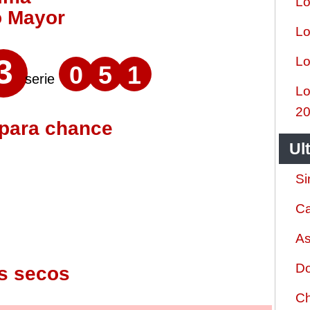
Lo
o Mayor
Lo
3
Lo
0
5
1
serie
Lo
2
 para chance
Ul
Si
Ca
As
Do
s secos
Ch