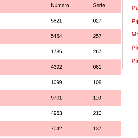
Número
Serie
Pa
5821
027
Pi
Mo
5454
257
Pi
1785
267
Pi
4392
061
1099
108
9701
110
4963
210
7042
137