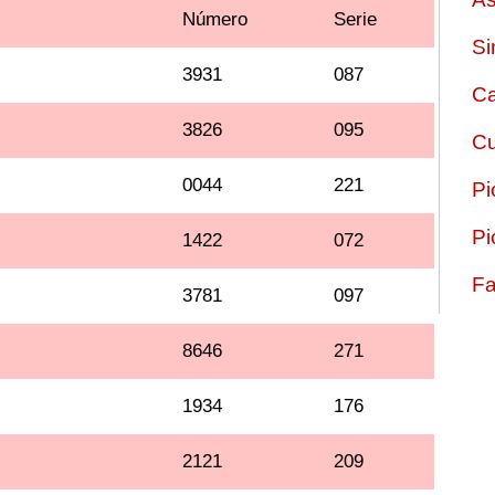
Número
Serie
Si
3931
087
Ca
3826
095
Cu
0044
221
Pi
Pi
1422
072
Fa
3781
097
8646
271
1934
176
2121
209