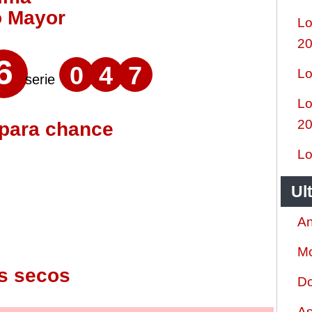
o Mayor
Lo
2
6
0
4
7
Lo
serie
Lo
2
 para chance
Lo
Ul
An
Mo
s secos
Do
As