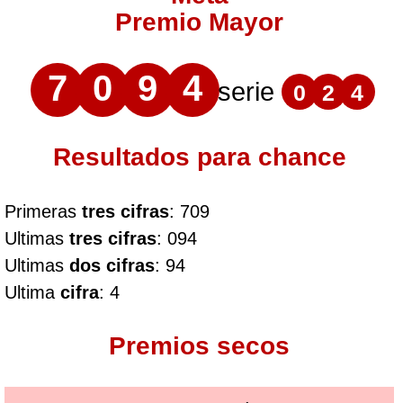
Premio Mayor
7
0
9
4
serie
0
2
4
Resultados para chance
Primeras
tres cifras
: 709
Ultimas
tres cifras
: 094
Ultimas
dos cifras
: 94
Ultima
cifra
: 4
Premios secos