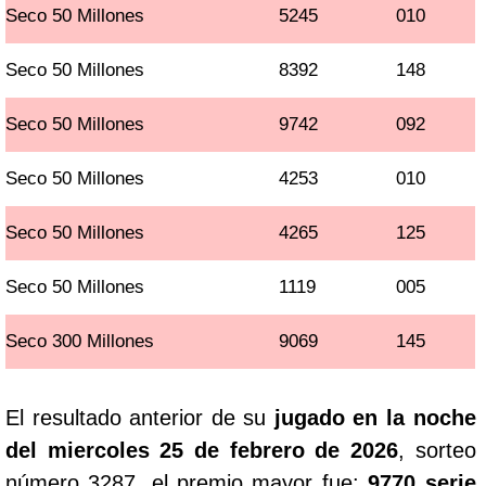
Seco 50 Millones
5245
010
Seco 50 Millones
8392
148
Seco 50 Millones
9742
092
Seco 50 Millones
4253
010
Seco 50 Millones
4265
125
Seco 50 Millones
1119
005
Seco 300 Millones
9069
145
El resultado anterior de su
jugado en la noche
del miercoles 25 de febrero de 2026
, sorteo
número 3287, el premio mayor fue:
9770 serie